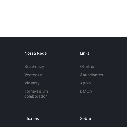
Nossa Rede
Links
Brusheezy
Ofertas
Vecteezy
Anunciantes
Videezy
Apoio
Torne-se um
DMCA
colaborador
Idiomas
Sobre