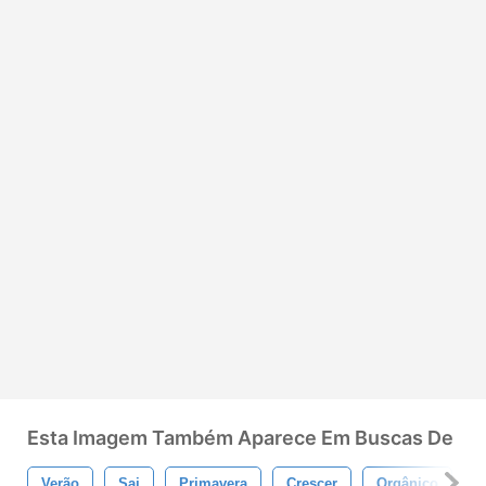
Esta Imagem Também Aparece Em Buscas De
Verão
Sai
Primavera
Crescer
Orgânico
S