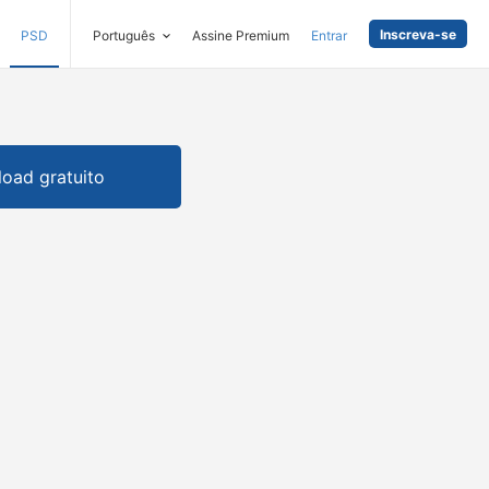
Inscreva-se
PSD
Português
Assine Premium
Entrar
oad gratuito