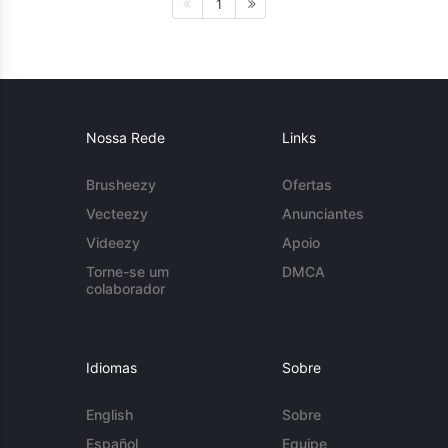
1
Nossa Rede
Links
Brusheezy
Ofertas
Vecteezy
Anunciantes
Videezy
Apoio
Torne-se um
DMCA
colaborador
Idiomas
Sobre
English
Sobre
Español
Equipe