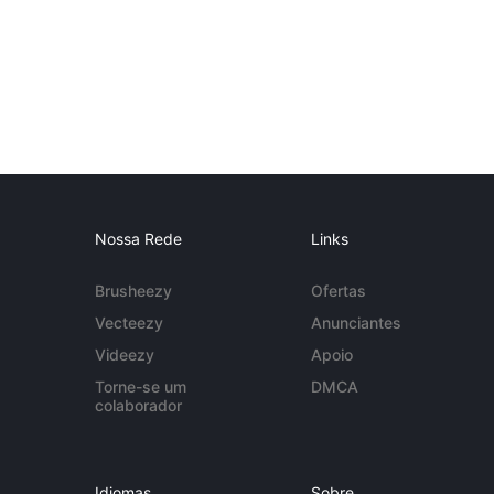
Nossa Rede
Links
Brusheezy
Ofertas
Vecteezy
Anunciantes
Videezy
Apoio
Torne-se um
DMCA
colaborador
Idiomas
Sobre