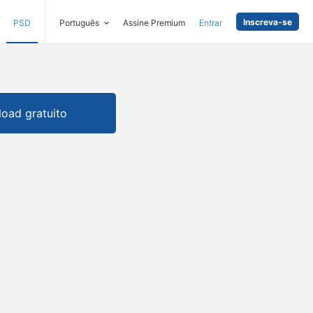
Inscreva-se
PSD
Português
Assine Premium
Entrar
oad gratuito