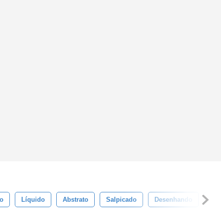
to
Líquido
Abstrato
Salpicado
Desenhando
Got