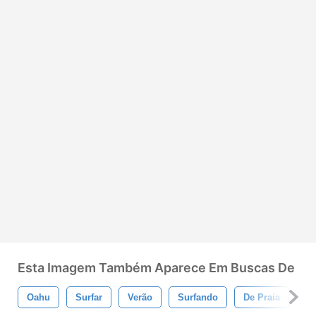
Esta Imagem Também Aparece Em Buscas De
Oahu
Surfar
Verão
Surfando
De Praia
A