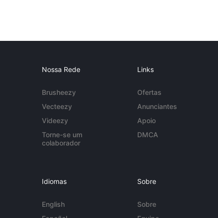
Nossa Rede
Links
Brusheezy
Ofertas
Vecteezy
Anunciantes
Videezy
Apoio
Torne-se um
DMCA
colaborador
Idiomas
Sobre
English
Sobre