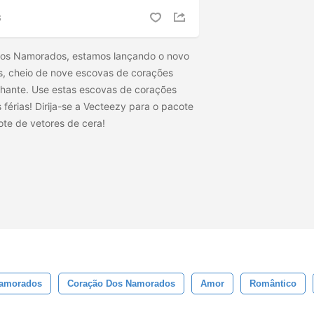
S
dos Namorados, estamos lançando o novo
as, cheio de nove escovas de corações
brilhante. Use estas escovas de corações
férias! Dirija-se a Vecteezy para o pacote
ote de vetores de
cera!
Namorados
Coração Dos Namorados
Amor
Romântico