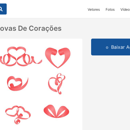
Vetores
Fotos
Vídeo
covas De Corações
Baixar A