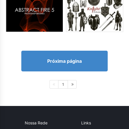
Próxima página
1
Nossa Rede
Links