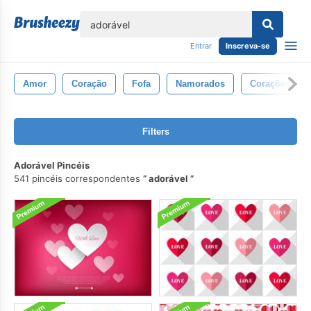
echar
Entrar
Inscreva-se
Amor
Coração
Fofa
Namorados
Corações
Filters
Adorável Pincéis
541 pincéis correspondentes
adorável