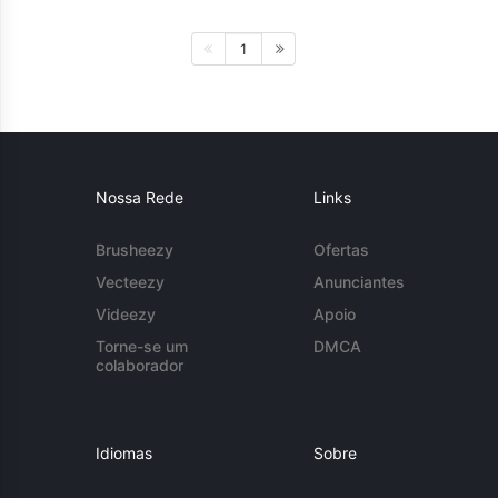
1
Nossa Rede
Links
Brusheezy
Ofertas
Vecteezy
Anunciantes
Videezy
Apoio
Torne-se um
DMCA
colaborador
Idiomas
Sobre