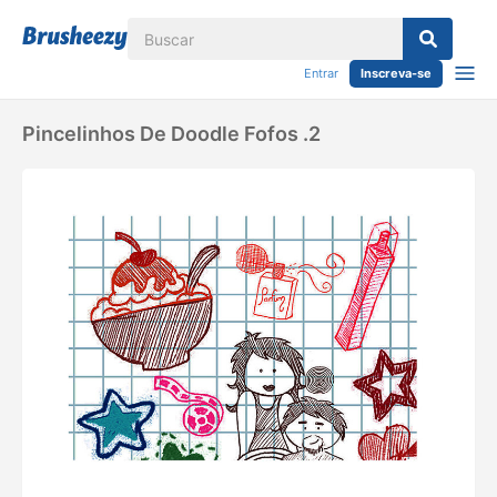
Entrar
Inscreva-se
Pincelinhos De Doodle Fofos .2