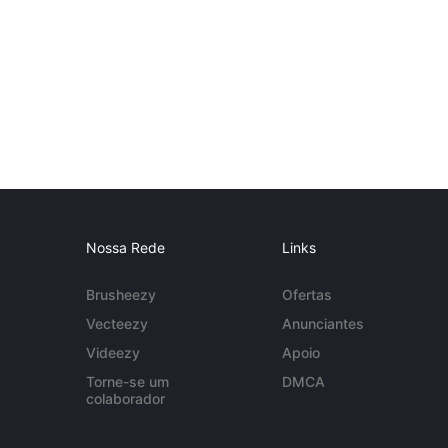
Nossa Rede
Links
Brusheezy
Ofertas
Vecteezy
Anunciantes
Videezy
Apoio
Torne-se um
DMCA
colaborador