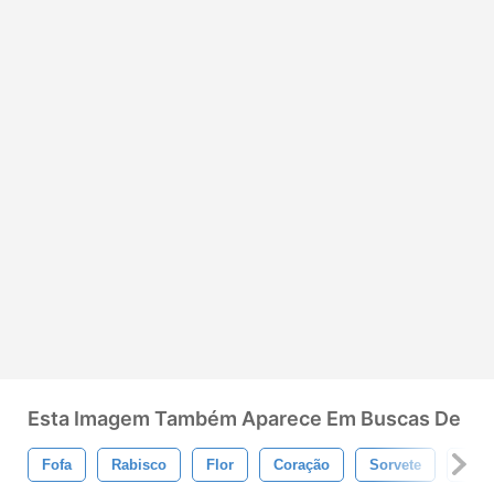
Esta Imagem Também Aparece Em Buscas De
Fofa
Rabisco
Flor
Coração
Sorvete
Pinc