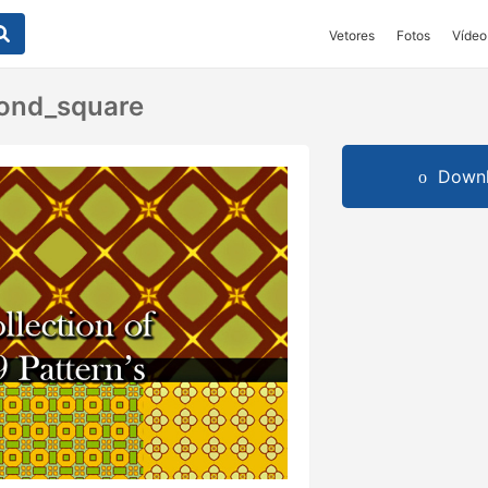
Vetores
Fotos
Vídeo
mond_square
Downl