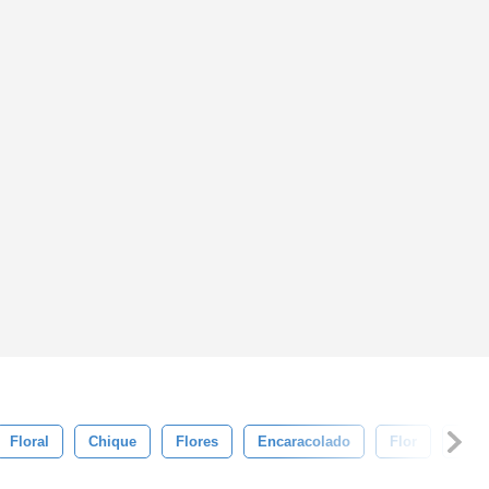
Floral
Chique
Flores
Encaracolado
Flor
Círc