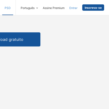
Inscreva-se
PSD
Português
Assine Premium
Entrar
oad gratuito