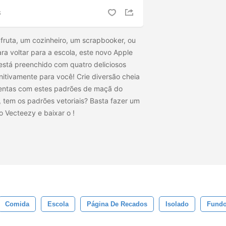
S
ruta, um cozinheiro, um scrapbooker, ou
a voltar para a escola, este novo Apple
está preenchido com quatro deliciosos
nitivamente para você! Crie diversão cheia
lentas com estes padrões de maçã do
 tem os padrões vetoriais? Basta fazer um
o Vecteezy e baixar o
!
Comida
Escola
Página De Recados
Isolado
Fund