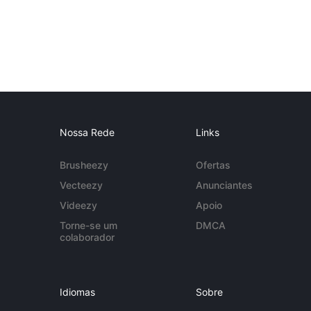
Nossa Rede
Links
Brusheezy
Ofertas
Vecteezy
Anunciantes
Videezy
Apoio
Torne-se um
DMCA
colaborador
Idiomas
Sobre