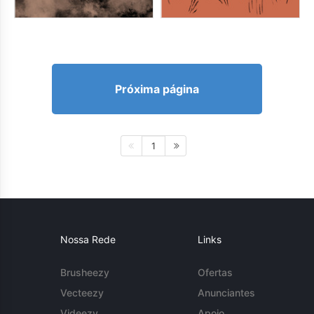
Próxima página
1
Nossa Rede
Links
Brusheezy
Ofertas
Vecteezy
Anunciantes
Videezy
Apoio