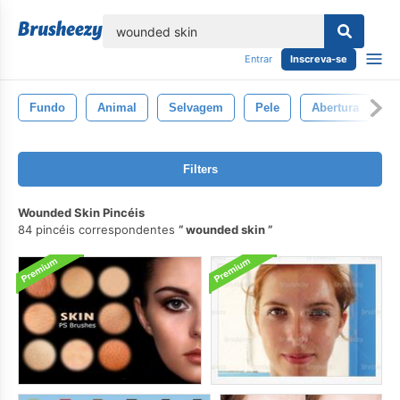
echar
Entrar
Inscreva-se
Fundo
Animal
Selvagem
Pele
Abertura
A
Filters
Wounded Skin Pincéis
84 pincéis correspondentes
wounded skin