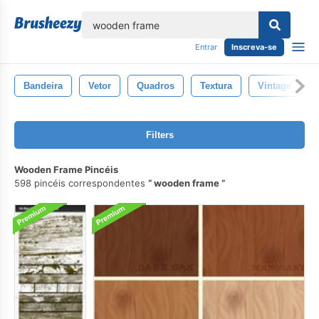
echar
Entrar
Inscreva-se
Bandeira
Vetor
Quadros
Textura
Vintage
Filters
Wooden Frame Pincéis
598 pincéis correspondentes
wooden frame