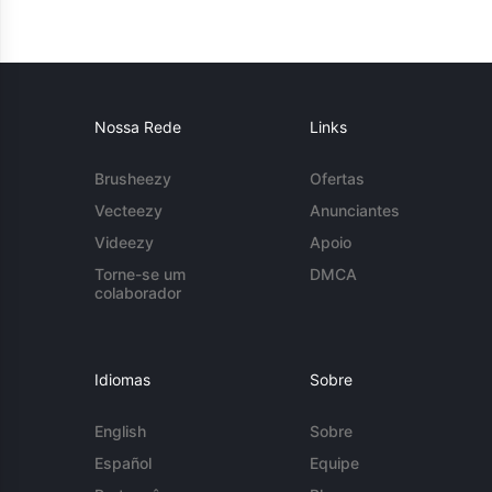
Nossa Rede
Links
Brusheezy
Ofertas
Vecteezy
Anunciantes
Videezy
Apoio
Torne-se um
DMCA
colaborador
Idiomas
Sobre
English
Sobre
Español
Equipe