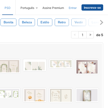
Inscreva-se
PSD
Português
Assine Premium
Entrar
Bonita
Beleza
Estilo
Retro
Vestir
Luxo
de 5
1