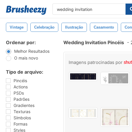
Vintage
Celebração
Ilustração
Casamento
Con
Ordenar por:
Wedding Invitation Pincéis
-
2
Melhor Resultados
O mais novo
Imagens patrocinadas por
Tipo de arquivo:
Pincéis
Actions
PSDs
Padrões
Gradientes
Texturas
Símbolos
Formas
Styles