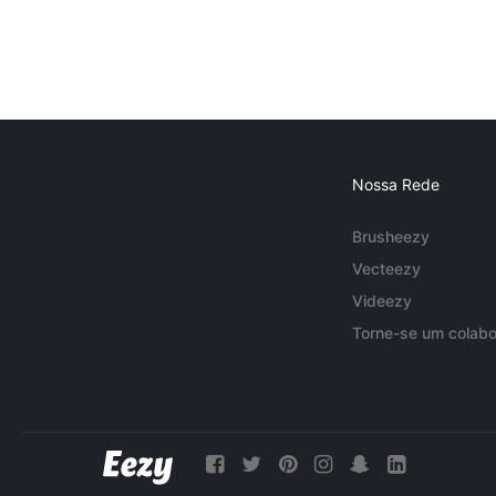
Nossa Rede
Brusheezy
Vecteezy
Videezy
Torne-se um colabo