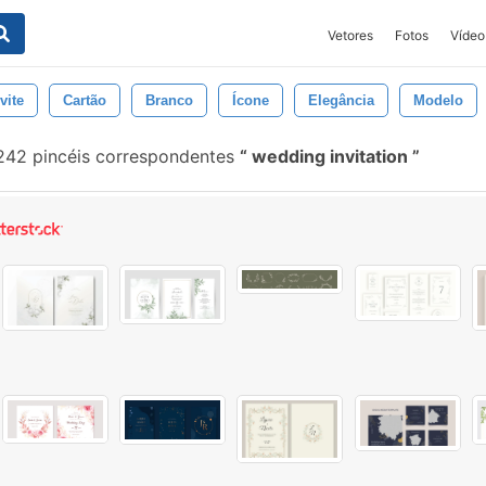
Vetores
Fotos
Vídeo
vite
Cartão
Branco
Ícone
Elegância
Modelo
42 pincéis correspondentes
wedding invitation