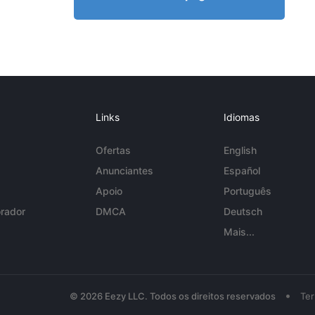
Links
Idiomas
Ofertas
English
Anunciantes
Español
Apoio
Português
rador
DMCA
Deutsch
Mais...
•
© 2026 Eezy LLC. Todos os direitos reservados
Te