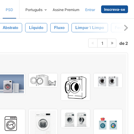
Inscreva-se
PSD
Português
Assine Premium
Entrar
Abstrato
Líquido
Fluxo
Limpar \ Limpo
Fechar-Se
de 2
1