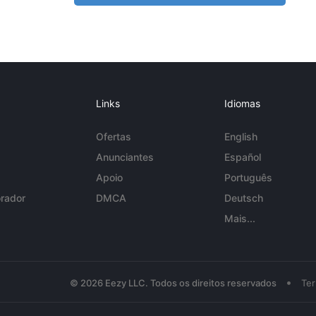
Links
Idiomas
Ofertas
English
Anunciantes
Español
Apoio
Português
rador
DMCA
Deutsch
Mais...
•
© 2026 Eezy LLC. Todos os direitos reservados
Te