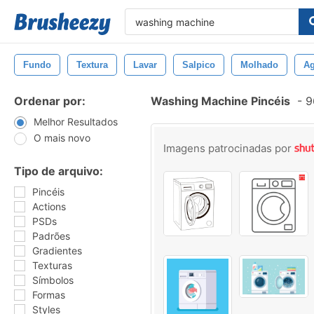
Fundo
Textura
Lavar
Salpico
Molhado
A
Ordenar por:
Washing Machine Pincéis
-
96
Melhor Resultados
O mais novo
Imagens patrocinadas por
Tipo de arquivo:
Pincéis
Actions
PSDs
Padrões
Gradientes
Texturas
Símbolos
Formas
Styles