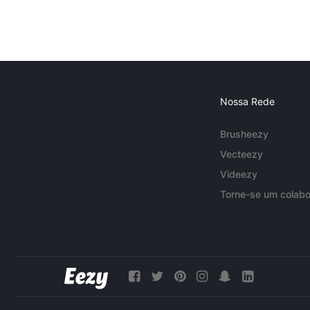
Nossa Rede
Brusheezy
Vecteezy
Videezy
Torne-se um colabo