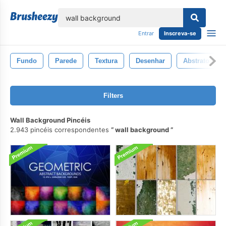
echar
Entrar
Inscreva-se
Fundo
Parede
Textura
Desenhar
Abstrato
Filters
Wall Background Pincéis
2.943 pincéis correspondentes
wall background