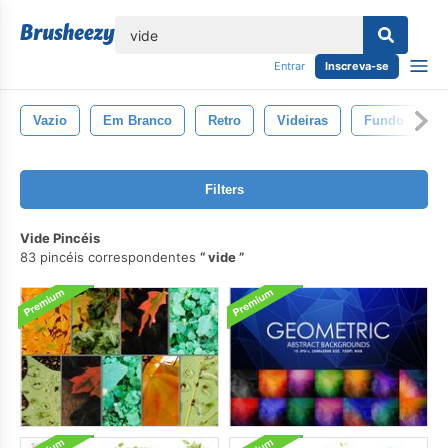
echar
Entrar
Inscreva-se
Vazio
Em Branco
Retro
Videiras
Fundo
V
Filters
Vide Pincéis
83 pincéis correspondentes
vide