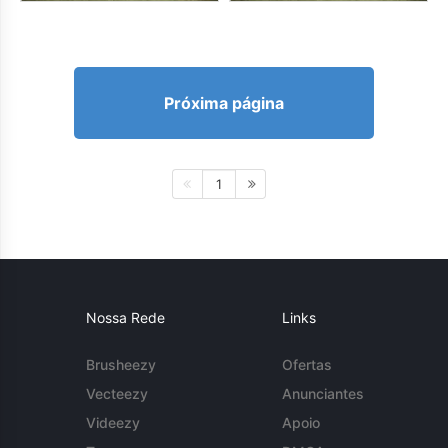
Próxima página
1
Nossa Rede
Links
Brusheezy
Ofertas
Vecteezy
Anunciantes
Videezy
Apoio