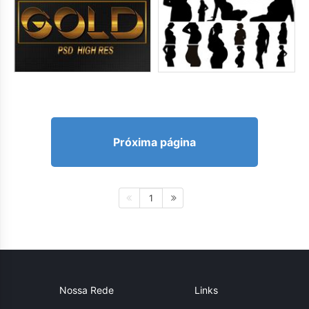
Próxima página
1
Nossa Rede
Links