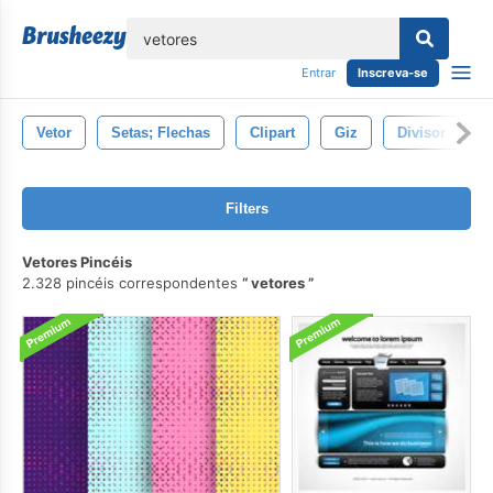
echar
Entrar
Inscreva-se
Vetor
Setas; Flechas
Clipart
Giz
Divisor
D
Filters
Vetores Pincéis
2.328 pincéis correspondentes
vetores