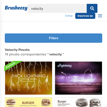
echar
Entrar
Inscreva-se
Filters
Velocity Pincéis
74 pincéis correspondentes
velocity