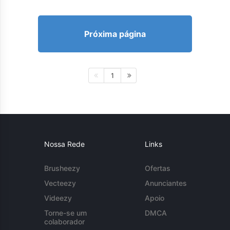
Próxima página
1
Nossa Rede
Links
Brusheezy
Ofertas
Vecteezy
Anunciantes
Videezy
Apoio
Torne-se um
DMCA
colaborador