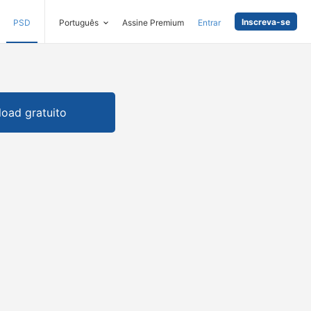
Inscreva-se
PSD
Português
Assine Premium
Entrar
oad gratuito