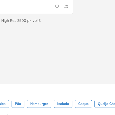
S
. High Res 2500 px vol.3
sico
Pão
Hamburger
Isolado
Coque
Queijo Ch