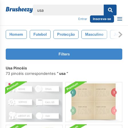
echar
Entrar
Inscreva-se
Homem
Futebol
Protecção
Masculino
Jogos
Filters
Usa Pincéis
73 pincéis correspondentes
usa