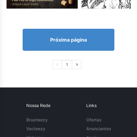
Próxima página
1
Nossa Rede
Links
Brusheezy
Ofertas
Vecteezy
Anunciantes