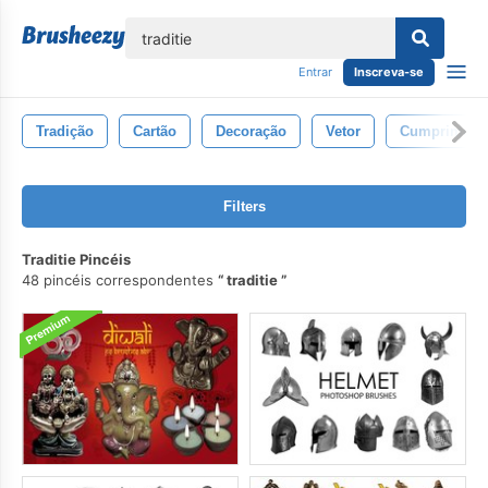
echar
Entrar
Inscreva-se
Tradição
Cartão
Decoração
Vetor
Cumpriment
Filters
Traditie Pincéis
48 pincéis correspondentes
traditie