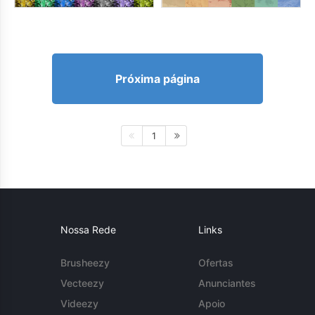
Próxima página
1
Nossa Rede
Links
Brusheezy
Ofertas
Vecteezy
Anunciantes
Videezy
Apoio