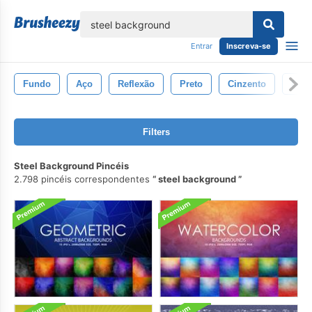
echar
Entrar
Inscreva-se
Fundo
Aço
Reflexão
Preto
Cinzento
Dese
Filters
Steel Background Pincéis
2.798 pincéis correspondentes
steel background