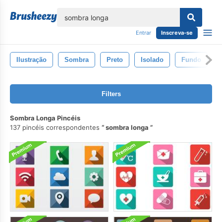
echar
Entrar
Inscreva-se
Ilustração
Sombra
Preto
Isolado
Fundo
Filters
Sombra Longa Pincéis
137 pincéis correspondentes
sombra longa