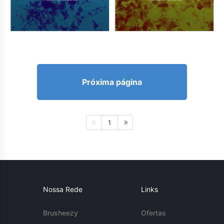
Próxima página
1
Nossa Rede
Links
Brusheezy
Ofertas