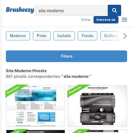
echar
Entrar
Inscreva-se
Moderno
Preto
Isolado
Fundo
Gráfico
M
Filters
Site Moderno Pincéis
661 pincéis correspondentes
site moderno