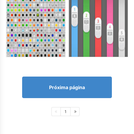
Próxima página
1