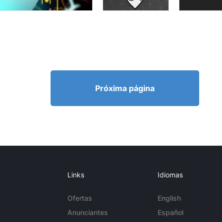
Próxima página
Links
Idiomas
Ofertas
English
Anunciantes
Español