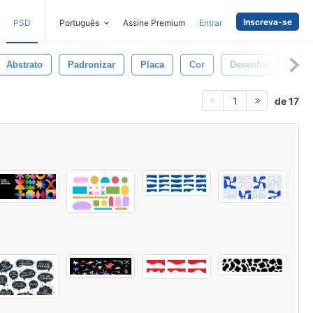
Inscreva-se
PSD
Português
Assine Premium
Entrar
Abstrato
Padronizar
Placa
Cor
Desenhar
Ele
de 17
1