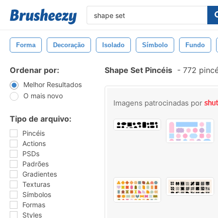
Forma
Decoração
Isolado
Símbolo
Fundo
Ordenar por:
Shape Set Pincéis
-
772 pincé
Melhor Resultados
O mais novo
Imagens patrocinadas por
Tipo de arquivo:
Pincéis
Actions
PSDs
Padrões
Gradientes
Texturas
Símbolos
Formas
Styles