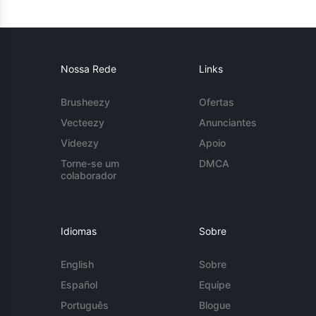
Nossa Rede
Links
Brusheezy
Ofertas
Vecteezy
Anunciantes
Videezy
Apoio
Torne-se um
DMCA
colaborador
Idiomas
Sobre
English
Sobre
Español
Equipe
Português
Blogue