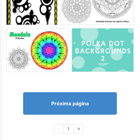
Próxima página
1