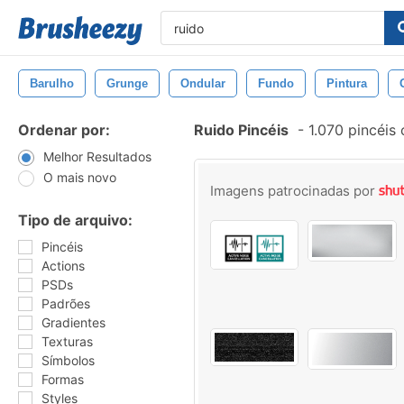
Barulho
Grunge
Ondular
Fundo
Pintura
Ordenar por:
Ruido Pincéis
-
1.070 pincéis
Melhor Resultados
O mais novo
Imagens patrocinadas por
Tipo de arquivo:
Pincéis
Actions
PSDs
Padrões
Gradientes
Texturas
Símbolos
Formas
Styles