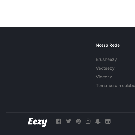
Nossa Rede
Brusheezy
Vecteezy
Videezy
Torne-se um colabo