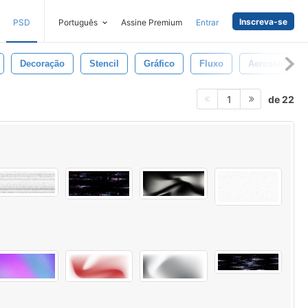
Inscreva-se
PSD
Português
Assine Premium
Entrar
Decoração
Stencil
Gráfico
Fluxo
Aerossol
de 22
1