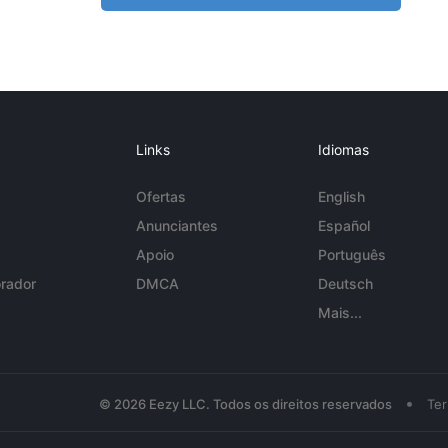
Links
Idiomas
Ofertas
English
Anunciantes
Español
Apoio
Português
rador
DMCA
Deutsch
Mais...
•
© 2026 Eezy LLC. Todos os direitos reservados
Te