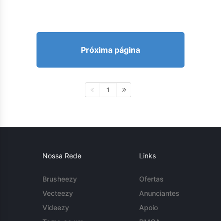
Próxima página
1
Nossa Rede
Links
Brusheezy
Ofertas
Vecteezy
Anunciantes
Videezy
Apoio