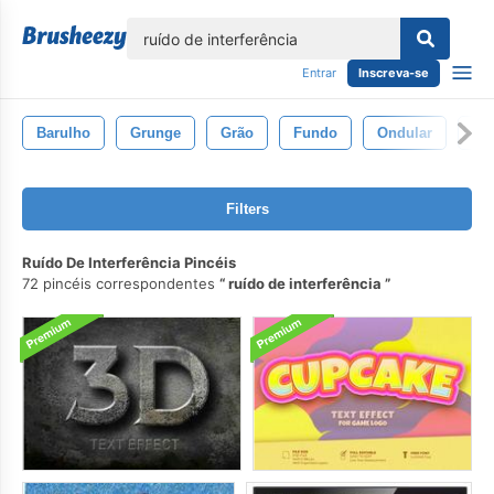
echar
Entrar
Inscreva-se
Barulho
Grunge
Grão
Fundo
Ondular
Pin
Filters
Ruído De Interferência Pincéis
72 pincéis correspondentes
ruído de interferência