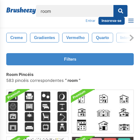
echar
Entrar
Inscreva-se
Creme
Gradientes
Vermelho
Quarto
Interior
Filters
Room Pincéis
583 pincéis correspondentes
room