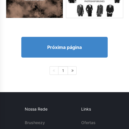
Próxima página
1
Nossa Rede
Links
Brusheezy
Ofertas