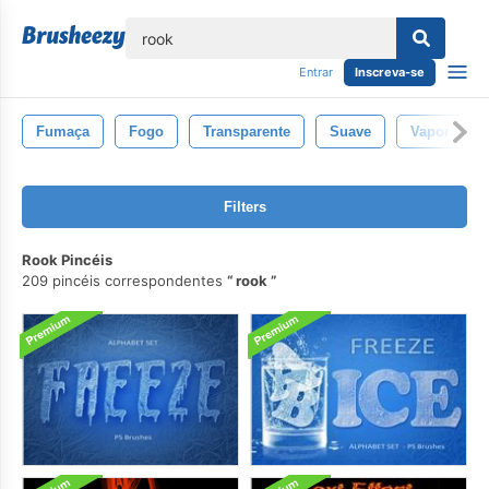
echar
Entrar
Inscreva-se
Fumaça
Fogo
Transparente
Suave
Vapor
Filters
Rook Pincéis
209 pincéis correspondentes
rook