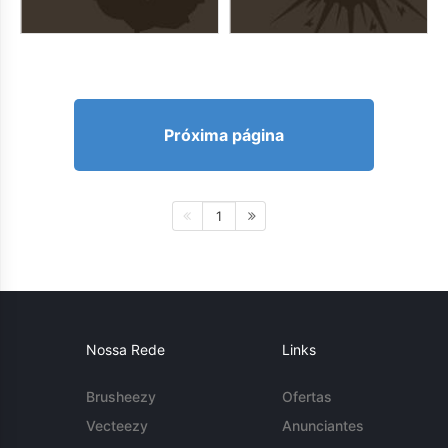
Próxima página
1
Nossa Rede
Links
Brusheezy
Ofertas
Vecteezy
Anunciantes