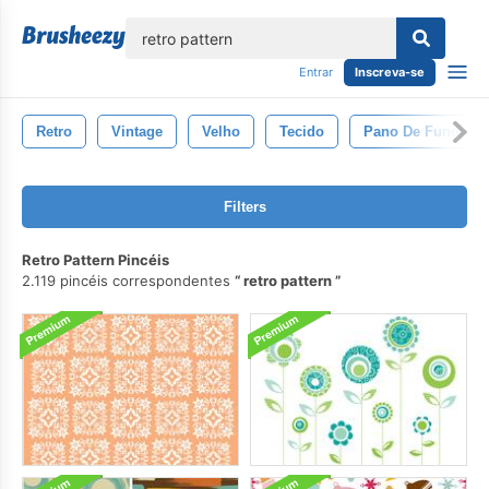
echar
Entrar
Inscreva-se
Retro
Vintage
Velho
Tecido
Pano De Fundo
Filters
Retro Pattern Pincéis
2.119 pincéis correspondentes
retro pattern