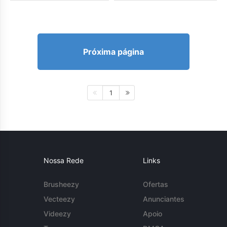
Próxima página
1
Nossa Rede
Links
Brusheezy
Ofertas
Vecteezy
Anunciantes
Videezy
Apoio