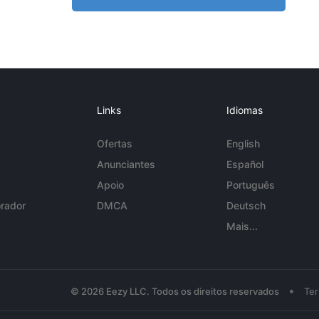
Links
Idiomas
Ofertas
English
Anunciantes
Español
Apoio
Português
rador
DMCA
Deutsch
Mais...
•
© 2026 Eezy LLC. Todos os direitos reservados
Te