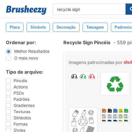
Placa
Símbolo
Decoração
Tatuagem
Padroniz
Ordenar por:
Recycle Sign Pincéis
-
559 pi
Melhor Resultados
O mais novo
Imagens patrocinadas por
Tipo de arquivo:
Pincéis
Actions
PSDs
Padrões
Gradientes
Texturas
Símbolos
Formas
Styles