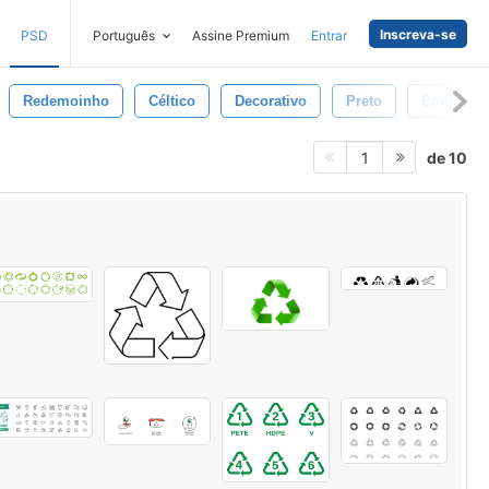
Inscreva-se
PSD
Português
Assine Premium
Entrar
Redemoinho
Céltico
Decorativo
Preto
Emblema
de 10
1