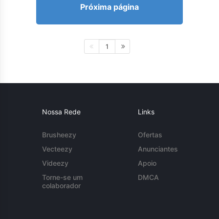
Próxima página
1
Nossa Rede
Links
Brusheezy
Ofertas
Vecteezy
Anunciantes
Videezy
Apoio
Torne-se um
DMCA
colaborador