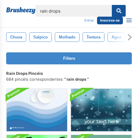
echar
Entrar
Inscreva-se
Chuva
Salpico
Molhado
Textura
Agua
So
Filters
Rain Drops Pincéis
684 pincéis correspondentes
rain drops