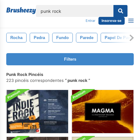
echar
Entrar
Inscreva-se
Rocha
Pedra
Fundo
Parede
Papel De Parede
Filters
Punk Rock Pincéis
223 pincéis correspondentes
punk rock