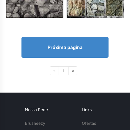
Próxima página
1
Nossa Rede
Links
Brusheezy
Ofertas