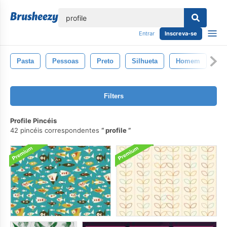
echar
Entrar
Inscreva-se
Pasta
Pessoas
Preto
Silhueta
Homem
Ti
Filters
Profile Pincéis
42 pincéis correspondentes
profile