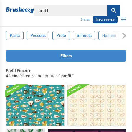
echar
Entrar
Inscreva-se
Pasta
Pessoas
Preto
Silhueta
Homem
Ti
Filters
Profil Pincéis
42 pincéis correspondentes
profil