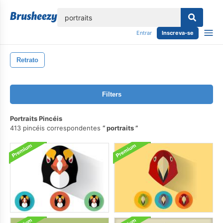
echar
Entrar
Inscreva-se
Retrato
Filters
Portraits Pincéis
413 pincéis correspondentes
portraits