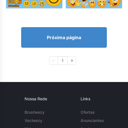
Próxima página
1
Nossa Rede
Links
Brusheezy
Ofertas
Vecteezy
Anunciantes