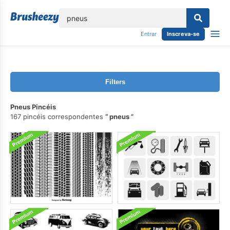
echar
Entrar
Inscreva-se
Filters
Pneus Pincéis
167 pincéis correspondentes
pneus