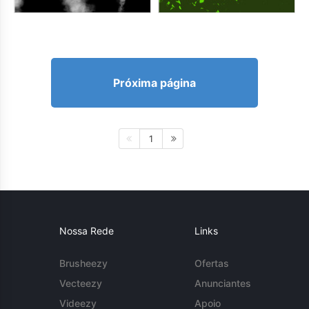
Próxima página
1
Nossa Rede
Links
Brusheezy
Ofertas
Vecteezy
Anunciantes
Videezy
Apoio