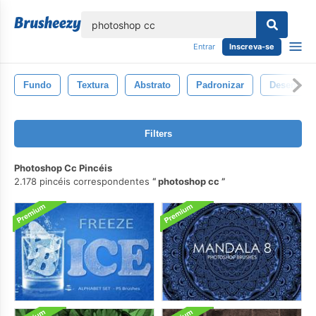
echar
Entrar
Inscreva-se
Fundo
Textura
Abstrato
Padronizar
Desenhar
Filters
Photoshop Cc Pincéis
2.178 pincéis correspondentes
photoshop cc