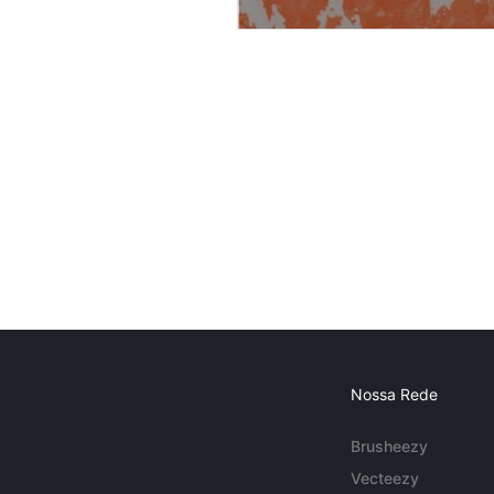
Nossa Rede
Brusheezy
Vecteezy