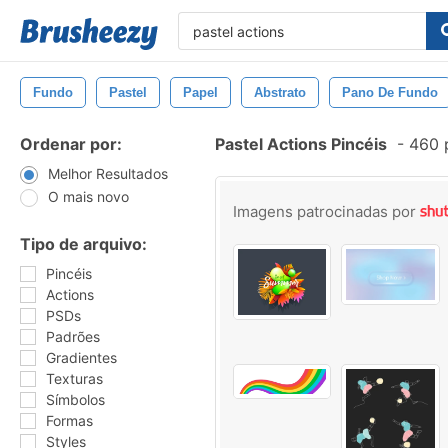
Fundo
Pastel
Papel
Abstrato
Pano De Fundo
Ordenar por:
Pastel Actions Pincéis
-
460 p
Melhor Resultados
O mais novo
Imagens patrocinadas por
Tipo de arquivo:
Pincéis
Actions
PSDs
Padrões
Gradientes
Texturas
Símbolos
Formas
Styles