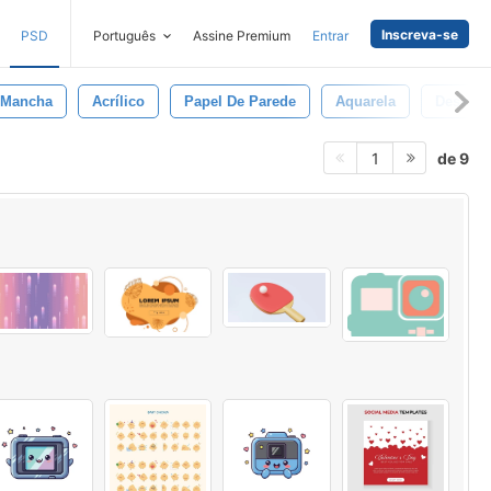
Inscreva-se
PSD
Português
Assine Premium
Entrar
Mancha
Acrílico
Papel De Parede
Aquarela
Desenha
de 9
1