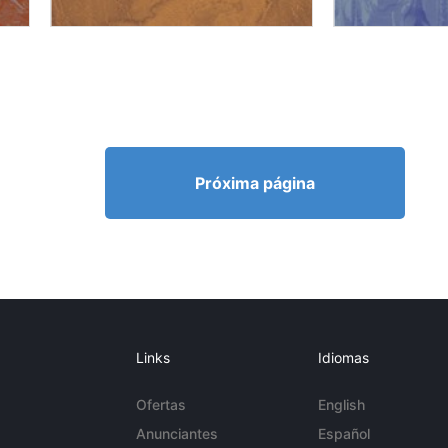
Próxima página
Links
Idiomas
Ofertas
English
Anunciantes
Español