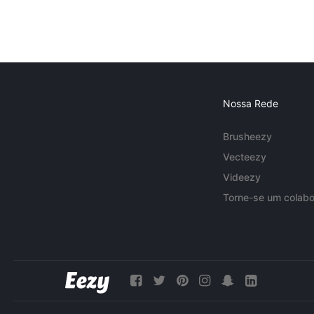
Nossa Rede
Brusheezy
Vecteezy
Videezy
Torne-se um colabo