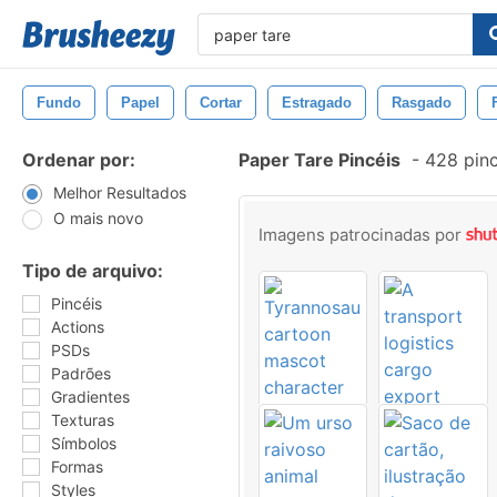
Fundo
Papel
Cortar
Estragado
Rasgado
Ordenar por:
Paper Tare Pincéis
-
428 pinc
Melhor Resultados
O mais novo
Imagens patrocinadas por
Tipo de arquivo:
Pincéis
Actions
PSDs
Padrões
Gradientes
Texturas
Símbolos
Formas
Styles