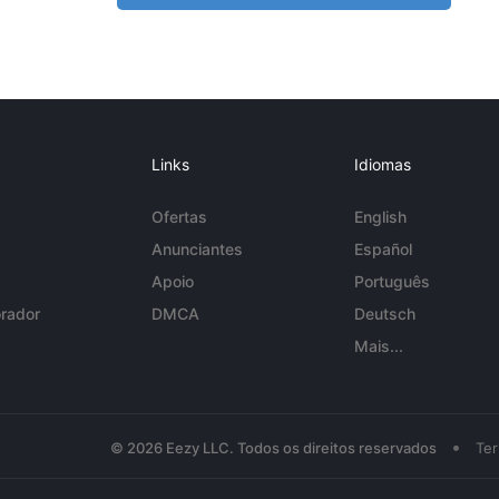
Links
Idiomas
Ofertas
English
Anunciantes
Español
Apoio
Português
rador
DMCA
Deutsch
Mais...
•
© 2026 Eezy LLC. Todos os direitos reservados
Te