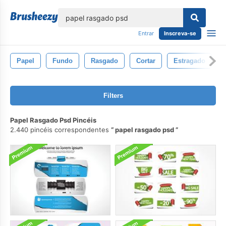
echar
Entrar
Inscreva-se
Papel
Fundo
Rasgado
Cortar
Estragado
Filters
Papel Rasgado Psd Pincéis
2.440 pincéis correspondentes
papel rasgado psd