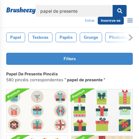
echar
Entrar
Inscreva-se
Papel
Texturas
Papéis
Grunge
Photoshop
Filters
Papel De Presente Pincéis
580 pincéis correspondentes
papel de presente