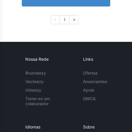
1
Nossa Rede
Links
Brusheezy
Ofertas
Vecteezy
Anunciantes
Videezy
Apoio
Torne-se um
DMCA
colaborador
Idiomas
Sobre