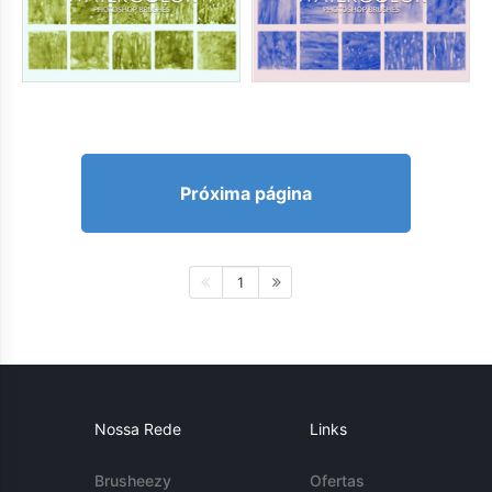
Próxima página
1
Nossa Rede
Links
Brusheezy
Ofertas