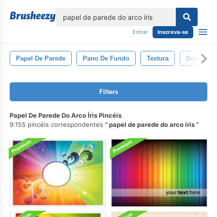
echar
Entrar
Inscreva-se
Papel De Parede
Pano De Fundo
Textura
Decoraçã
Filters
Papel De Parede Do Arco Íris Pincéis
9.155 pincéis correspondentes
papel de parede do arco íris