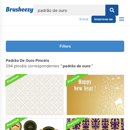
echar
Entrar
Inscreva-se
Filters
Padrão De Ouro Pincéis
294 pincéis correspondentes
padrão de ouro