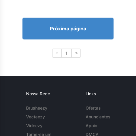
Próxima página
1
Nossa Rede
Links
Brusheezy
Ofertas
Vecteezy
Anunciantes
Videezy
Apoio
Torne-se um
DMCA