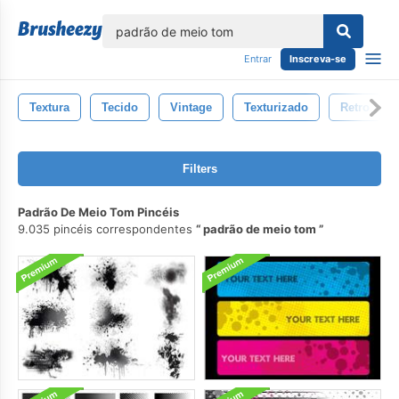
echar
Entrar
Inscreva-se
Textura
Tecido
Vintage
Texturizado
Retro
Filters
Padrão De Meio Tom Pincéis
9.035 pincéis correspondentes
padrão de meio tom