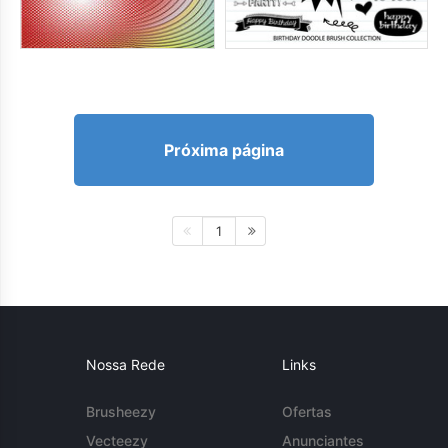
Próxima página
1
Nossa Rede
Links
Brusheezy
Ofertas
Vecteezy
Anunciantes