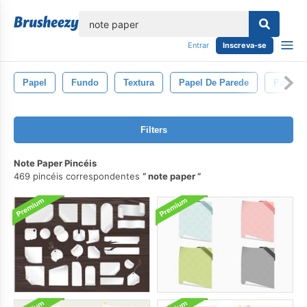
echar
Entrar
Inscreva-se
Papel
Fundo
Textura
Papel De Parede
Padroni
Filters
Note Paper Pincéis
469 pincéis correspondentes
note paper