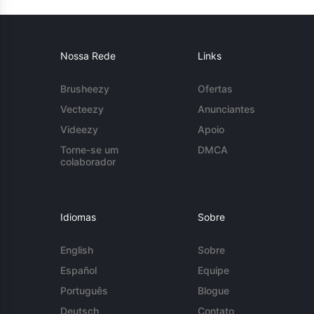
Nossa Rede
Links
Brusheezy
Ofertas
Vecteezy
Anunciantes
Videezy
Apoio
Torne-se um
DMCA
colaborador
Idiomas
Sobre
English
Sobre
Español
Equipe
Português
Blogue
Deutsch
Contato